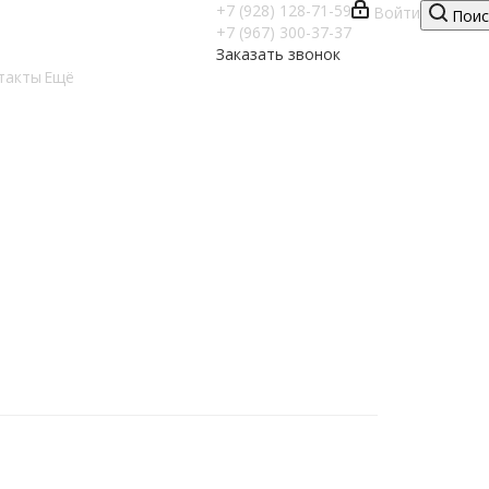
+7 (928) 128-71-59
Войти
Поис
+7 (967) 300-37-37
Заказать звонок
такты
Ещё