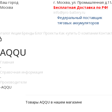
Ваш город
г. Москва, ул. Промышленная д.11
Москва
Бесплатная Доставка по РФ!
info@pro-battery.ru
Федеральный поставщик
тяговых аккумуляторов
аталог
Акции
Бренды
Блог
Проекты
Как купить
О компании
Контак
AQQU
Главная
-
Справочная информация
-
Производители
-
AQQU
Товары AQQU в нашем магазине