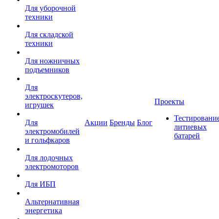
Для уборочной
техники
Для складской
техники
Для ножничных
подъемников
Для
электроскутеров,
Проекты
игрушек
Тестировани
Для
Акции
Бренды
Блог
литиевых
электромобилей
батарей
и гольфкаров
Для лодочных
электромоторов
Для ИБП
Альтернативная
энергетика