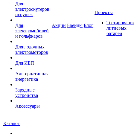
Для
электроскутеров,
Проекты
игрушек
Тестировани
Для
Акции
Бренды
Блог
литиевых
электромобилей
батарей
и гольфкаров
Для лодочных
электромоторов
Для ИБП
Альтернативная
энергетика
Зарядные
устройства
Аксессуары
Каталог