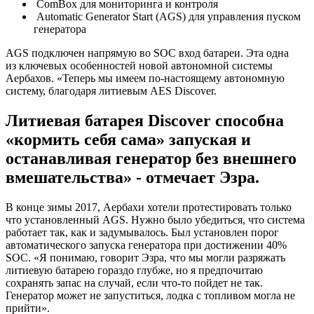
ComBox для мониторинга и контроля
Automatic Generator Start (AGS) для управления пуском
генератора
AGS подключен напрямую во SOC вход батареи. Эта одна
из ключевых особенностей новой автономной системы
Аербахов. «Теперь мы имеем по-настоящему автономную
систему, благодаря литиевым AES Discover.
Литиевая батарея Discover способна
«кормить себя сама» запуская и
останавливая генератор без внешнего
вмешательства» - отмечает Эзра.
В конце зимы 2017, Аербахи хотели протестировать только
что установленный AGS. Нужно было убедиться, что система
работает так, как и задумывалось. Был установлен порог
автоматического запуска генератора при достижении 40%
SOC. «Я понимаю, говорит Эзра, что мы могли разряжать
литиевую батарею гораздо глубже, но я предпочитаю
сохранять запас на случай, если что-то пойдет не так.
Генератор может не запуститься, лодка с топливом могла не
прийти».