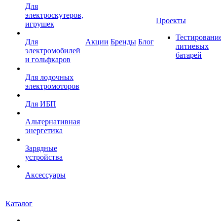
Для
электроскутеров,
Проекты
игрушек
Тестировани
Для
Акции
Бренды
Блог
литиевых
электромобилей
батарей
и гольфкаров
Для лодочных
электромоторов
Для ИБП
Альтернативная
энергетика
Зарядные
устройства
Аксессуары
Каталог