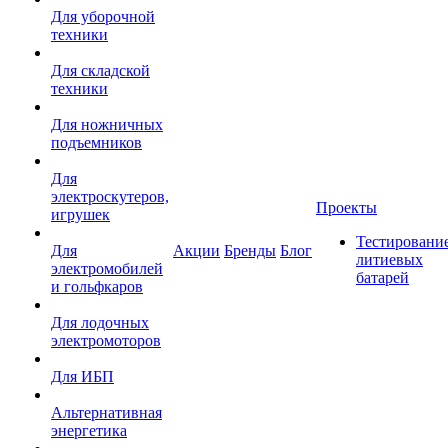
Для уборочной
техники
Для складской
техники
Для ножничных
подъемников
Для
электроскутеров,
Проекты
игрушек
Тестировани
Для
Акции
Бренды
Блог
литиевых
электромобилей
батарей
и гольфкаров
Для лодочных
электромоторов
Для ИБП
Альтернативная
энергетика