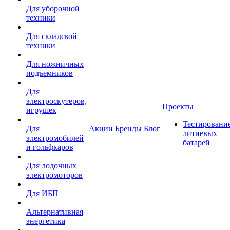
Для уборочной
техники
Для складской
техники
Для ножничных
подъемников
Для
электроскутеров,
Проекты
игрушек
Тестировани
Для
Акции
Бренды
Блог
литиевых
электромобилей
батарей
и гольфкаров
Для лодочных
электромоторов
Для ИБП
Альтернативная
энергетика