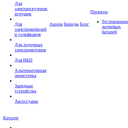
Для
электроскутеров,
Проекты
игрушек
Тестировани
Для
Акции
Бренды
Блог
литиевых
электромобилей
батарей
и гольфкаров
Для лодочных
электромоторов
Для ИБП
Альтернативная
энергетика
Зарядные
устройства
Аксессуары
Каталог