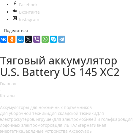
Facebook
Вконтакте
Instagram
Поделиться
Тяговый аккумулятор
U.S. Battery US 145 XC2
Главная
-
Каталог
-
Аккумуляторы для ножничных подъемников
Для уборочной техники
Для складской техники
Для
электроскутеров, игрушек
Для электромобилей и гольфкаров
Для
лодочных электромоторов
Для ИБП
Альтернативная
энергетика
Зарядные устройства
Аксессуары